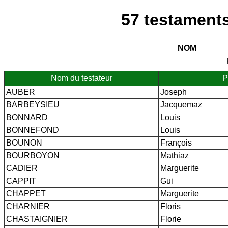
57 testaments
NOM
Nom du testateur
P
AUBER
Joseph
BARBEYSIEU
Jacquemaz
BONNARD
Louis
BONNEFOND
Louis
BOUNON
François
BOURBOYON
Mathiaz
CADIER
Marguerite
CAPPIT
Gui
CHAPPET
Marguerite
CHARNIER
Floris
CHASTAIGNIER
Florie